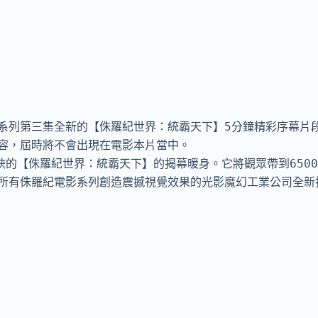
系列第三集全新的【侏羅紀世界：統霸天下】5分鐘精彩序幕片
容，屆時將不會出現在電影本片當中。

上映的【侏羅紀世界：統霸天下】的揭幕暖身。它將觀眾帶到6500
所有侏羅紀電影系列創造震撼視覺效果的光影魔幻工業公司全新