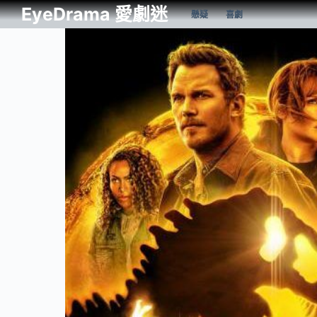
EyeDrama 愛劇迷
懸疑
喜劇