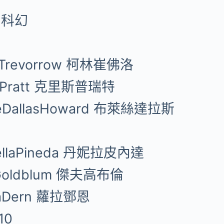
 科幻
nTrevorrow 柯林崔佛洛
isPratt 克里斯普瑞特
ceDallasHoward 布萊絲達拉斯
iellaPineda 丹妮拉皮內達
fGoldblum 傑夫高布倫
raDern 蘿拉鄧恩
10