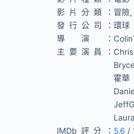
影片分類：
冒險,
發行公司：
環球
導演：
Coli
主要演員：
Chr
Bry
霍華
Dan
Jef
Lau
IMDb評分：
5.6
/ 