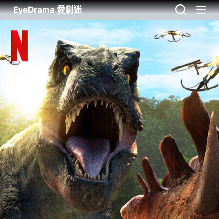
EyeDrama 愛劇迷