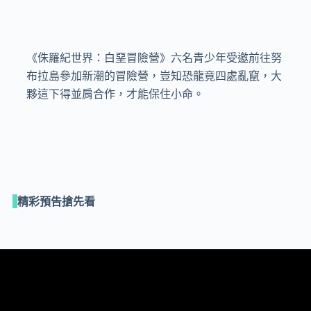
《侏羅紀世界：白堊冒險營》六名青少年受邀前往努
布拉島參加新潮的冒險營，豈知恐龍竟四處亂竄，大
夥這下得並肩合作，才能保住小命。
精彩預告搶先看