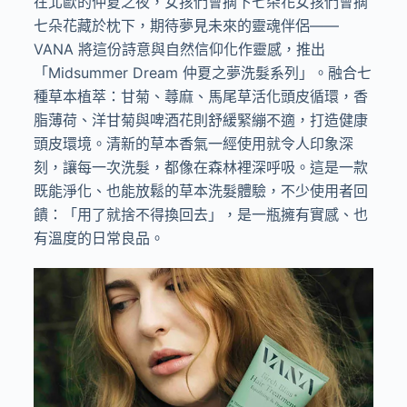
在北歐的仲夏之夜，女孩們會摘下七朵花女孩們會摘
七朵花藏於枕下，期待夢見未來的靈魂伴侶
——
VANA
將這份詩意與自然信仰化作靈感，推出
「
Midsummer Dream
仲夏之夢洗髮系列」。融合七
種草本植萃：甘菊、蕁麻、馬尾草活化頭皮循環，香
脂薄荷、洋甘菊與啤酒花則舒緩緊繃不適，打造健康
頭皮環境。清新的草本香氣一經使用就令人印象深
刻，讓每一次洗髮，都像在森林裡深呼吸。這是一款
既能淨化、也能放鬆的草本洗髮體驗，不少使用者回
饋：「用了就捨不得換回去」，是一瓶擁有實感、也
有溫度的日常良品。