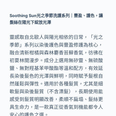
Soothing Sun
光之季節洗護系列｜豐盈、護色，讓
髮絲在陽光下綻放光澤
靈感取自北歐人與陽光相依的日常，「光之
季節」系列以染後護色與豐盈修護為核心，
融合清新柑橘與森林麝香苔蘚香氣，彷彿在
初夏林間漫步。成分上選用無矽靈、無硫酸
鹽、無對羥基苯甲酸酯等溫和配方，有效延
長染後髮色的光澤與鮮明，同時賦予髮根自
然蓬鬆與彈性。適用於各種髮質，尤其是細
軟髮與染後髮質（不含漂髮），長期使用能
感受到髮質明顯改善，柔順不扁塌、髮絲更
具生命力，是一款真正從香氣到機能都令人
安心的護色之選。