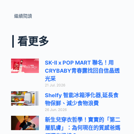
繼續閱讀
| 看更多
SK-II x POP MART 聯名！用
CRYBABY青春露找回自信晶透
光采
21 Jul. 2026
Shelfy 智能冰箱淨化器,延長食
物保鮮、減少食物浪費
26 Jun. 2026
新生兒穿衣哲學！寶寶的「第二
層肌膚」：為何現在的質感爸媽