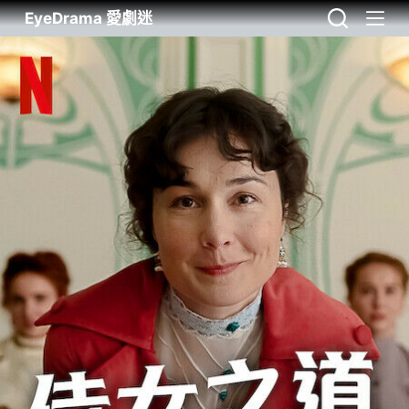
EyeDrama 愛劇迷