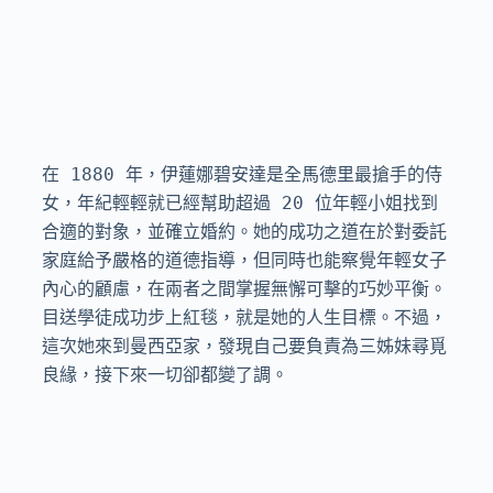
在 1880 年，伊蓮娜碧安達是全馬德里最搶手的侍
女，年紀輕輕就已經幫助超過 20 位年輕小姐找到
合適的對象，並確立婚約。她的成功之道在於對委託
家庭給予嚴格的道德指導，但同時也能察覺年輕女子
內心的顧慮，在兩者之間掌握無懈可擊的巧妙平衡。
目送學徒成功步上紅毯，就是她的人生目標。不過，
這次她來到曼西亞家，發現自己要負責為三姊妹尋覓
良緣，接下來一切卻都變了調。