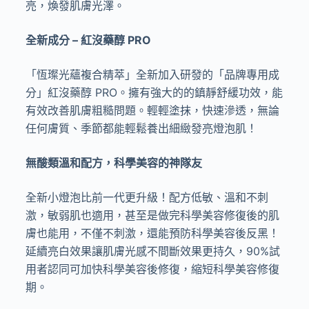
亮，煥發肌膚光澤。
全新成分
–
紅沒藥醇
PRO
「恆璨光蘊複合精萃」全新加入研發的「品牌專用成
分」紅沒藥醇
PRO
。擁有強大的的鎮靜舒緩功效，能
有效改善肌膚粗糙問題。輕輕塗抹，快速滲透，無論
任何膚質、季節都能輕鬆養出細緻發亮燈泡肌！
無酸類溫和配方，科學美容的神隊友
全新小燈泡比前一代更升級！配方低敏、溫和不刺
激，敏弱肌也適用，甚至是做完科學美容修復後的肌
膚也能用，不僅不刺激，還能預防科學美容後反黑！
延續亮白效果讓肌膚光感不間斷效果更持久，
90%
試
用者認同可加快科學美容後修復，縮短科學美容修復
期。