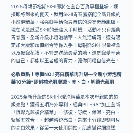
2025
母親節檔期SK-II即將在全台百貨專櫃登場，迎
接即將到來的夏天，就用
SK-II
青春露搭配全新升級的
小燈泡精華，強強聯手給你最自信的透亮素顏肌膚，
現在就是感受
SK-II
的最佳入手時機！活動不只有經典
青春露、全新升級小燈泡精華、人氣活膚霜，還有限
定加大版和超值組合等你入手！母親節SK-II限量禮盒
以及獨寵花禮，不管是送給最愛的她，還是寵愛辛苦
的自己，都能以王者般的實力，讓你閃耀自信光芒！
必收重點！專櫃
NO.1
亮白精華再升級
—
全新小燈泡精
華
10
分鐘
*
即刻補光肌膚透、亮、白，解鎖光蘊肌
2025
全新升級的
SK-II
小燈泡精華是本次母親節的超
級亮點！獲得五項海外專利，經典
PITERA™
加上全新
「恆璨光蘊複合精萃」，修復、舒緩、保濕、亮白、
緊緻五效合一，超越傳統亮白，帶來十分鐘即刻可見
的亮白效果，從第一天使用開始，肌膚變得細緻透