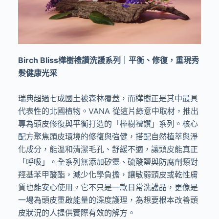
Birch Bliss
樺樹禮讚洗護系列｜平衡、修復，重現秀
髮健康光采
瑞典超過七成國土被森林覆蓋，而樺樹正是其中最具
代表性的北國植物。
VANA
從這片綠意中取材，推出
專為頭皮修復與平衡打造的「樺樹禮讚」系列。核心
配方聚焦頭皮環境的修復與強健，搭配自然植萃與淨
化成分，能溫和清潔毛孔、舒緩不適，讓頭皮能真正
「呼吸」。全系列無添加矽靈、硫酸鹽與防腐劑類對
羥基苯甲酸酯，減少化學負擔，讓敏弱頭皮或乾性膚
質也能安心使用。它不只是一款日常洗護品，更像是
一場為頭皮重啟能量的深度護理，為想要根本改善頭
皮狀況的人提供實際有效的解方。