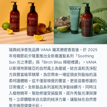
瑞典純淨香氛品牌 VANA 繼其療癒香氣後，於 2025
年母親節前夕隆重推出全新養護髮系列「Soothing
Sun 光之季節」與「Birch Bliss 樺樹禮讚」。VANA
以斯堪地那維亞的自然風土為靈感，結合溫和洗淨配
方與豐富植萃精華，為您帶來一場從頭皮到髮絲的溫
柔呵護體驗。這不僅是嗅覺的饗宴，更是滋養修護的
日常儀式。全新髮品系列溫和洗淨髮絲髒污，同時注
入植物精萃，幫助修復受損髮質，提升秀髮光澤與彈
性。立即體驗來自北歐的純淨力量，讓髮絲在自然香
氣中煥發健康光彩。