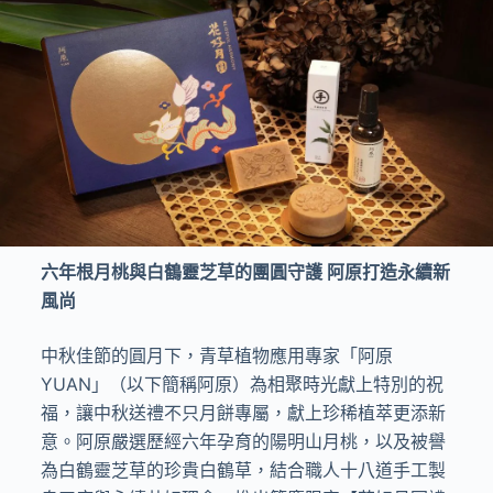
六年根月桃與白鶴靈芝草的團圓守護 阿原打造永續新
風尚
中秋佳節的圓月下，青草植物應用專家「阿原
YUAN」（以下簡稱阿原）為相聚時光獻上特別的祝
福，讓中秋送禮不只月餅專屬，獻上珍稀植萃更添新
意。阿原嚴選歷經六年孕育的陽明山月桃，以及被譽
為白鶴靈芝草的珍貴白鶴草，結合職人十八道手工製