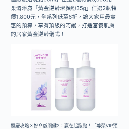
柔滑淨膚「黃金逆齡潔顏粉35g」任選2瓶特
價1,800元，全系列低至6折，讓大家用最實
惠的預算，享有頂級的呵護，打造富養肌膚
的居家黃金逆齡儀式！
週慶攻略Ｘ好命感關鍵2：贏在起跑點！「尊榮VIP預