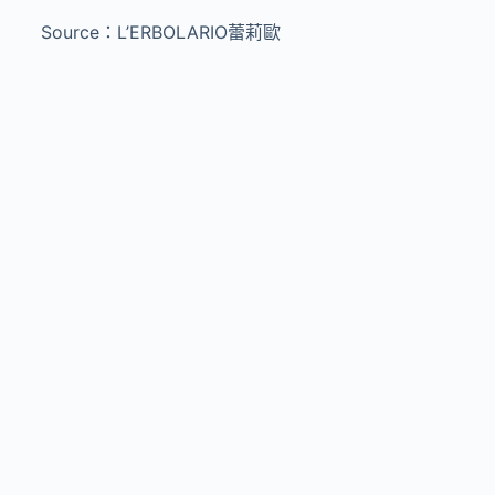
Source：
L’ERBOLARIO
蕾莉歐