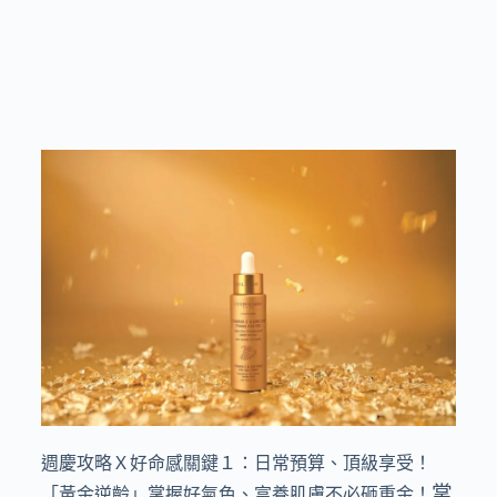
週慶攻略Ｘ好命感關鍵１：日常預算、頂級享受！
掌
「黃金逆齡」掌握好氣色、富養肌膚不必砸重金！