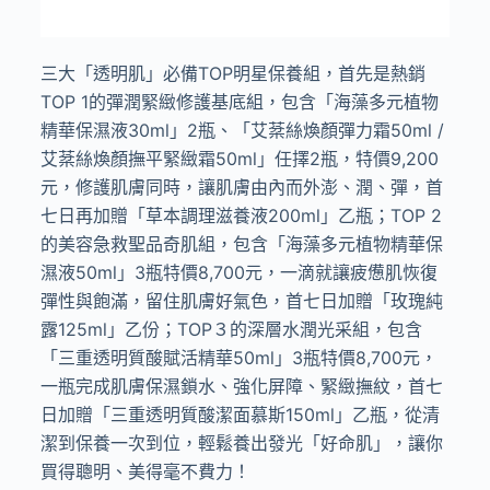
三大「透明肌」必備TOP明星保養組，首先是熱銷
TOP 1的彈潤緊緻修護基底組，包含「海藻多元植物
精華保濕液30ml」2瓶、「艾棻絲煥顏彈⼒霜50ml /
艾棻絲煥顏撫平緊緻霜50ml」任擇2瓶，特價9,200
元，修護肌膚同時，讓肌膚由內而外澎、潤、彈，⾸
七⽇再加贈「草本調理滋養液200ml」乙瓶；TOP 2
的美容急救聖品奇肌組，包含「海藻多元植物精華保
濕液50ml」3瓶特價8,700元，一滴就讓疲憊肌恢復
彈性與飽滿，留住肌膚好氣色，⾸七⽇加贈「玫瑰純
露125ml」乙份；TOP３的深層⽔潤光采組，包含
「三重透明質酸賦活精華50ml」3瓶特價8,700元，
一瓶完成肌膚保濕鎖水、強化屏障、緊緻撫紋，⾸七
⽇加贈「三重透明質酸潔⾯慕斯150ml」乙瓶，從清
潔到保養一次到位，輕鬆養出發光「好命肌」，讓你
買得聰明、美得毫不費力！