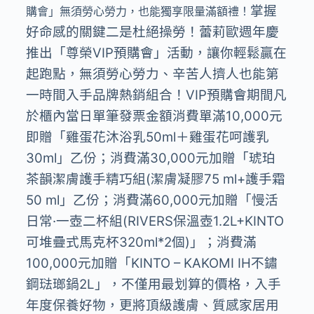
掌握
購會」無須勞心勞力，也能獨享限量滿額禮！
好命感的關鍵二是杜絕操勞！蕾莉歐週年慶
推出「尊榮VIP預購會」活動，讓你輕鬆贏在
起跑點，無須勞心勞力、辛苦人擠人也能第
一時間入手品牌熱銷組合！VIP預購會期間凡
於櫃內當日單筆發票金額消費單滿10,000元
即贈「雞蛋花沐浴乳50ml＋雞蛋花呵護乳
30ml」乙份；消費滿30,000元加贈「琥珀
茶韻潔膚護⼿精巧組(潔膚凝膠75 ml+護⼿霜
50 ml」乙份；消費滿60,000元加贈「慢活
⽇常·⼀壺⼆杯組(RIVERS保溫壺1.2L+KINTO
可堆疊式⾺克杯320ml*2個)」；消費滿
100,000元加贈「KINTO – KAKOMI IH不鏽
鋼琺瑯鍋2L」，不僅用最划算的價格，入手
年度保養好物，更將頂級護膚、質感家居用