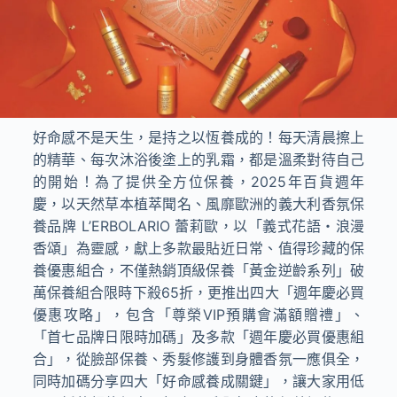
好命感不是天生，是持之以恆養成的！每天清晨擦上
的精華、每次沐浴後塗上的乳霜，都是溫柔對待自己
的開始！為了提供全方位保養，
2025
年百貨週年
慶，以天然草本植萃聞名、風靡歐洲的義大利香氛保
養品牌
L’ERBOLARIO
蕾莉歐，以「義式花語・浪漫
香頌」為靈感，獻上多款最貼近日常、值得珍藏的保
養優惠組合，不僅熱銷頂級保養「黃金逆齡系列」破
萬保養組合限時下殺
65
折，更推出四大「週年慶必買
優惠攻略」，包含「尊榮
VIP
預購會滿額贈禮」、
「首七品牌日限時加碼」及多款「週年慶必買優惠組
合」，從臉部保養、秀髮修護到身體香氛一應俱全，
同時加碼分享四大「好命感養成關鍵」，讓大家用低