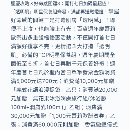
週慶攻略Ｘ好命感關鍵3：開打七日加碼最超值！
掌握
「透明肌」明星保養組齊發，滿額再送融蠟燈！
好命感的關鍵三是打造肌膚「透明感」！即
便不上妝，也能臉上有光！百貨週年慶蕾莉
歐祭出多重強檔優惠活動，不僅開打首七日
滿額好禮享不完，更精選３大打造「透明
肌」必備的TOP明星保養組，週年慶期間全
面低至６折，首七日再贈千元保養好禮！週
年慶首七日凡於櫃內當⽇單筆發票⾦額消費
滿5,000元送700元；消費滿10,000元加贈
「義式花語浪漫提袋」乙只；消費滿20,000
元加贈「無花果沐浴潤膚旅⾏組(沐浴膠
100ml+潤膚乳100ml)」乙組；消費滿
30,000元加贈「1,000元蕾莉歐酬賓券」乙
張；消費滿60,000元則加贈「香氛融蠟儀式