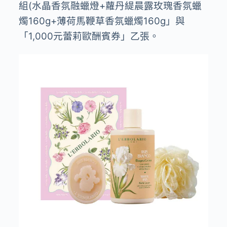
組(⽔晶香氛融蠟燈+蘿丹緹晨露玫瑰香氛蠟
燭160g+薄荷⾺鞭草香氛蠟燭160g」與
「1,000元蕾莉歐酬賓券」乙張。