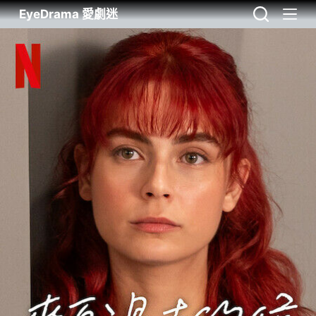
EyeDrama 愛劇迷