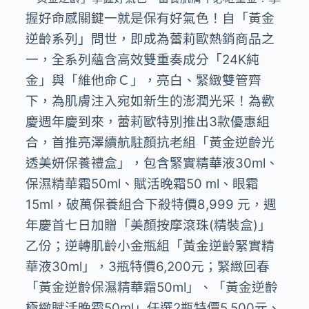
握好命感關鍵一就是保有好氣色！自「黃金
逆齡系列」問世，即成為蕾莉歐熱銷商品之
一，全系列蘊含高效雙重奏成分「24K純
金」與「維他命Ｃ」，亮白、緊緻雙管齊
下，為肌膚注入宛如新生的澎潤光采！為歡
慶週年慶到來，蕾莉歐特別推出3款優惠組
合，首推亮澤續航駐顏抗老組「黃⾦逆齡光
透美妍保養禮盒」，包含緊實精華液30ml、
保濕精華霜50ml、賦活晚霜50 ml、眼霜
15ml，破萬保養組合下殺特價8,999 元，週
年慶首七日加贈「美顏按摩滾珠(精裝盒)」
乙份；逆轉肌齡⼩⾦瓶組「⿈⾦逆齡緊實精
華液30ml」，3瓶特價6,200元；緊緻回春
「⿈⾦逆齡保濕精華霜50ml」、「黃金逆齡
極緻賦活晚霜50ml」任選2瓶特價5,500元、