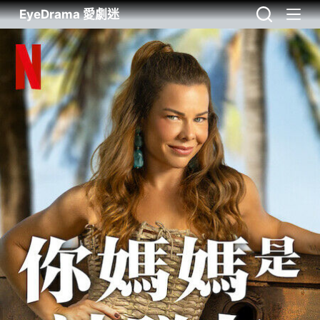
EyeDrama 愛劇迷