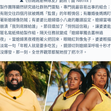
▲《你媽媽是神隊友》劇照 ( 圖 Netflix )
製作團隊顯然研究過社群熱門雷點，專門挑最容易出事的組合：
有剛交往四個月就被媽媽「監督」的年輕情侶；有離婚後媽媽盯
著新媳婦像防賊；有婆婆比媳婦還小八歲的離譜設定，媳婦當場
崩潰「我到底嫁給誰」。節目還加了「悄悄話信箱」，讓婆婆能
匿名寫紙條給製作組，隔天任務就變成「媳婦單獨去叢林過
夜」。當媳婦黑夜裡抱著火把回來，眼睛紅到像兔子，婆婆輕描
淡寫一句「年輕人就是要多吃苦」，鏡頭切到媳婦深呼吸十秒才
沒爆發，那一刻，全世界觀眾都幫她捏了把冷汗。