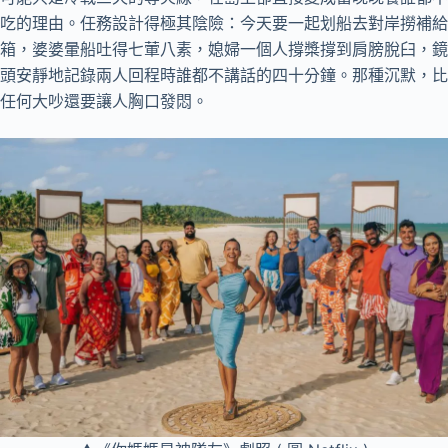
吃的理由。任務設計得極其陰險：今天要一起划船去對岸撈補給
箱，婆婆暈船吐得七葷八素，媳婦一個人撐槳撐到肩膀脫臼，鏡
頭安靜地記錄兩人回程時誰都不講話的四十分鐘。那種沉默，比
任何大吵還要讓人胸口發悶。