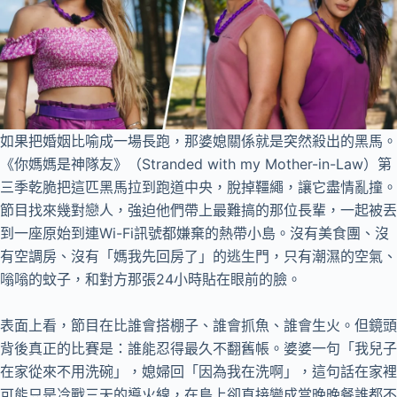
如果把婚姻比喻成一場長跑，那婆媳關係就是突然殺出的黑馬。
《你媽媽是神隊友》（Stranded with my Mother-in-Law）第
三季乾脆把這匹黑馬拉到跑道中央，脫掉韁繩，讓它盡情亂撞。
節目找來幾對戀人，強迫他們帶上最難搞的那位長輩，一起被丟
到一座原始到連Wi-Fi訊號都嫌棄的熱帶小島。沒有美食團、沒
有空調房、沒有「媽我先回房了」的逃生門，只有潮濕的空氣、
嗡嗡的蚊子，和對方那張24小時貼在眼前的臉。
表面上看，節目在比誰會搭棚子、誰會抓魚、誰會生火。但鏡頭
背後真正的比賽是：誰能忍得最久不翻舊帳。婆婆一句「我兒子
在家從來不用洗碗」，媳婦回「因為我在洗啊」，這句話在家裡
可能只是冷戰三天的導火線，在島上卻直接變成當晚晚餐誰都不