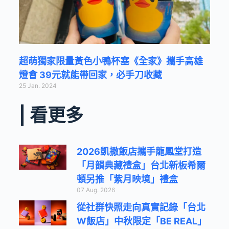
超萌獨家限量黃色小鴨杯塞《全家》攜手高雄
燈會 39元就能帶回家，必手刀收藏
25 Jan. 2024
| 看更多
2026凱撒飯店攜手龍鳳堂打造
「月韻典藏禮盒」台北新板希爾
頓另推「紫月映境」禮盒
07 Aug. 2026
從社群快照走向真實記錄「台北
W飯店」中秋限定「BE REAL」