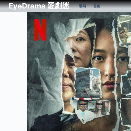
EyeDrama 愛劇迷
懸疑
喜劇