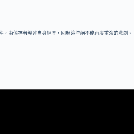
件，由倖存者親述自身經歷，回顧這些絕不能再度重演的悲劇。