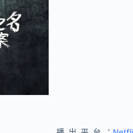
播出平台：
Netfl