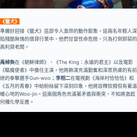
《
獵犬
》
準備好迎接《獵犬》這部令人激昂的動作鉅集，這兩名年輕人深
陷殘酷無情的借貸行業中，他們甘冒性命危險，只為打倒邪惡的
高利貸老闆。
禹棹奐
在《朝鮮律師》、《The King：永遠的君主》以及電影
《驅魔使者》中擔任主演，他將飾演充滿勤奮和深思熟慮的有前
途的拳擊選手Gun-woo；
李相二
在電視劇《海岸村恰恰恰》和
《五月的青春》中給粉絲留下深刻印象，他將詮釋狡猾但有著溫
暖心地的Woo-jin。這兩個角色充滿著矛盾與衝突，不知將激起
何種化學反應。