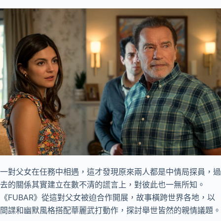
一對父女在任務中相遇，這才發現原來兩人都是中情局探員，過
去的關係其實建立在數不清的謊言上，對彼此也一無所知。
《FUBAR》從這對父女被迫合作開展，故事橫跨世界各地，以
間諜和幽默風格搭配華麗武打動作，探討舉世皆然的親情議題。