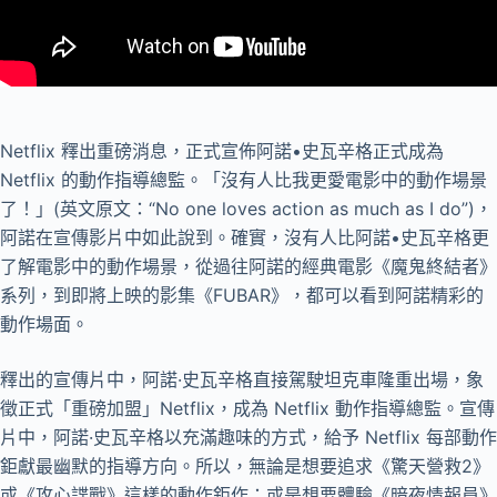
Netflix 釋出重磅消息，正式宣佈阿諾•史瓦辛格正式成為
Netflix 的動作指導總監。「沒有人比我更愛電影中的動作場景
了！」(英文原文：“No one loves action as much as I do”)，
阿諾在宣傳影片中如此說到。確實，沒有人比阿諾•史瓦辛格更
了解電影中的動作場景，從過往阿諾的經典電影《魔鬼終結者》
系列，到即將上映的影集《FUBAR》，都可以看到阿諾精彩的
動作場面。
釋出的宣傳片中，阿諾·史瓦辛格直接駕駛坦克車隆重出場，象
徵正式「重磅加盟」Netflix，成為 Netflix 動作指導總監。宣傳
片中，阿諾·史瓦辛格以充滿趣味的方式，給予 Netflix 每部動作
鉅獻最幽默的指導方向。所以，無論是想要追求《驚天營救2》
或《攻心諜戰》這樣的動作鉅作；或是想要體驗《暗夜情報員》