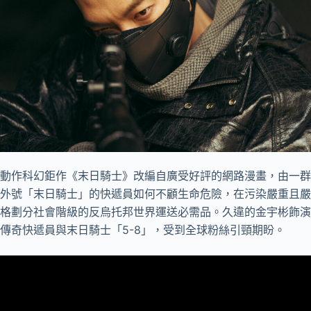
動作科幻鉅作《末日騎士》改編自廣受好評的網路漫畫，由一群
外號「末日騎士」的快遞員如何不顧生命危險，在污染嚴重且嚴
格劃分社會階級的反烏托邦世界運送必需品。久違的金宇彬飾演
傳奇快遞員與末日騎士「5-8」，受到全球粉絲引頸期盼。