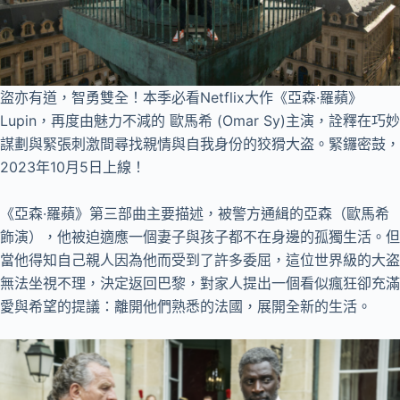
盜亦有道，智勇雙全！本季必看Netflix大作《亞森·羅蘋》
Lupin，再度由魅力不減的 歐馬希 (Omar Sy)主演，詮釋在巧妙
謀劃與緊張刺激間尋找親情與自我身份的狡猾大盗。緊鑼密鼓，
2023年10月5日上線！
《亞森·羅蘋》第三部曲主要描述，被警方通緝的亞森（歐馬希
飾演），他被迫適應一個妻子與孩子都不在身邊的孤獨生活。但
當他得知自己親人因為他而受到了許多委屈，這位世界級的大盗
無法坐視不理，決定返回巴黎，對家人提出一個看似瘋狂卻充滿
愛與希望的提議：離開他們熟悉的法國，展開全新的生活。