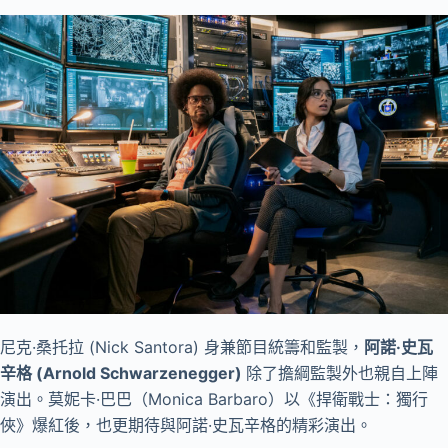
尼克·桑托拉 (Nick Santora) 身兼節目統籌和監製，
阿諾·史瓦
辛格 (Arnold Schwarzenegger)
除了擔綱監製外也親自上陣
演出。莫妮卡·巴巴（Monica Barbaro）以《捍衛戰士：獨行
俠》爆紅後，也更期待與阿諾·史瓦辛格的精彩演出。