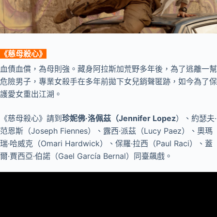
《
慈母殺心
》
血債血償，為母則強。藏身阿拉斯加荒野多年後，為了逃離一幫
危險男子，專業女殺手在多年前拋下女兒銷聲匿跡，如今為了保
護愛女重出江湖。
《慈母殺心》請到
珍妮佛·洛佩茲（Jennifer Lopez
）、約瑟夫·
范恩斯（Joseph Fiennes）、露西·派茲（Lucy Paez）、奧瑪
瑞·哈威克（Omari Hardwick）、保羅·拉西（Paul Raci）、蓋
爾·賈西亞·伯諾（Gael García Bernal）同臺飆戲。