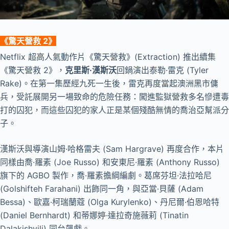
《
驚天營救 2
》
Netflix 超高人氣動作片《驚天營救》(Extraction) 推出續集
《驚天營救 2》，
克里斯·漢斯沃
回鍋演出泰勒·雷克 (Tyler
Rake)。在第一集歷經九死一生後，雷克再度當起澳洲黑市傭
兵，受託展開另一場致命的危險任務：闖進監獄營救多名慘遭毒
打的囚犯，而這些囚犯的家人正是某個殘酷無情的喬治亞幫派分
子。
漢斯沃與導演山姆·哈格雷夫 (Sam Hargrave) 再度合作，本片
同樣由喬·羅素 (Joe Russo) 和安東尼·羅素 (Anthony Russo)
旗下的 AGBO 製作，喬·羅素擔綱編劇。葛席芬坦·法拉哈尼
(Golshifteh Farahani) 出飾同一角，與亞當·貝薩 (Adam
Bessa)、歐嘉·柯瑞蘭蔻 (Olga Kurylenko)、丹尼爾·伯恩哈特
(Daniel Bernhardt) 和蒂娜婷·達拉奇施薇莉 (Tinatin
Dalakishvili) 同台飆戲。