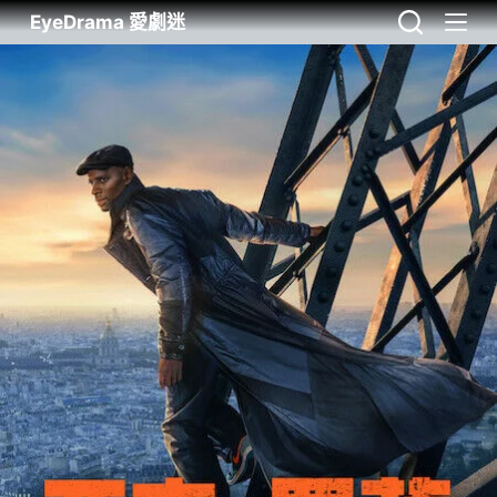
EyeDrama 愛劇迷