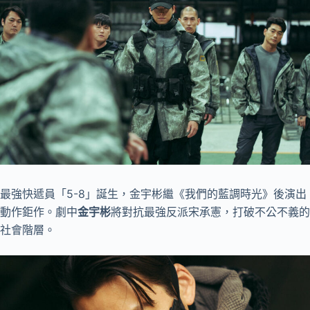
最強快遞員「5-8」誕生，金宇彬繼《我們的藍調時光》後演出
動作鉅作。劇中
金宇彬
將對抗最強反派宋承憲，打破不公不義的
社會階層。