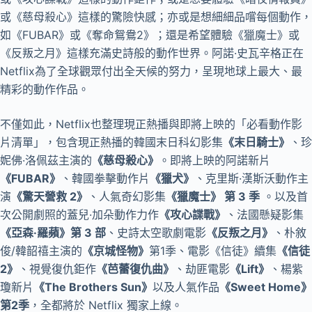
或《慈母殺心》這樣的驚險快感；亦或是想細細品嚐每個動作，
如《FUBAR》或《奪命鴛鴦2》；還是希望體驗《獵魔士》或
《反叛之月》這樣充滿史詩般的動作世界。阿諾·史瓦辛格正在
Netflix為了全球觀眾付出全天候的努力，呈現地球上最大、最
精彩的動作作品。
不僅如此，Netflix也整理現正熱播與即將上映的「必看動作影
片清單」，包含現正熱播的韓國末日科幻影集
《末日騎士》
、珍
妮佛·洛佩茲主演的
《慈母殺心》
。即將上映的阿諾新片
《FUBAR》
、韓國拳擊動作片
《獵犬》
、克里斯·漢斯沃動作主
演
《驚天營救 2》
、人氣奇幻影集
《獵魔士》 第 3 季
。以及首
次公開劇照的蓋兒·加朵動作力作
《攻心諜戰》
、法國懸疑影集
《亞森·羅蘋》第 3 部
、史詩太空歌劇電影
《反叛之月》
、朴敘
俊/韓韶禧主演的
《京城怪物》
第1季、電影《信徒》續集
《信徒
2》
、視覺復仇鉅作
《芭蕾復仇曲》
、劫匪電影
《Lift》
、楊紫
瓊新片
《The Brothers Sun》
以及人氣作品
《Sweet Home》
第2季
，全都將於 Netflix 獨家上線。