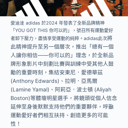
愛迪達 adidas
於
2024
年發表了全新品牌精神
「
YOU GOT THIS
你可以的」，號召所有運動愛好
將
者卸下壓力，盡情享受運動的純粹。
adidas
此次
此精神提升至另一個層次，推出「總有一個
人讓你相信
——
你可以的」理念，於全新品
牌形象影片中刻劃比賽與訓練中受其他人鼓
勵的重要時刻，集結安東尼．愛德華茲
(Anthony Edwards)
、拉明．亞馬爾
(Lamine Yamal)
、阿莉亞．波士頓
(Aliyah
Boston)
等體壇明星選手，將鏡頭從個人信念
延伸至身後默默支持他們的重要夥伴，呼籲
運動愛好者們相互扶持、創造更多的可能
性！