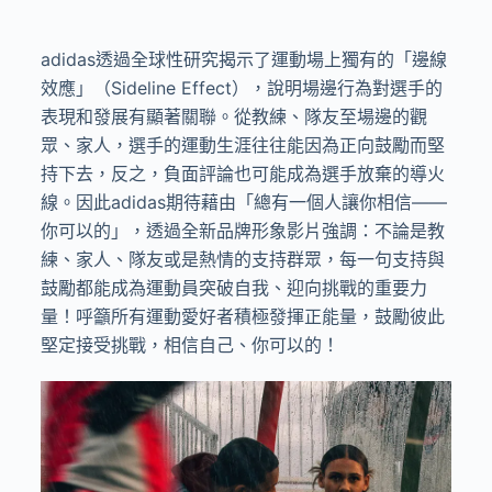
adidas
透過全球性研究揭示了運動場上獨有的「邊線
效應」（
Sideline Effect
），說明場邊行為對選手的
表現和發展有顯著關聯。從教練、隊友至場邊的觀
眾、家人，選手的運動生涯往往能因為正向鼓勵而堅
持下去，反之，負面評論也可能成為選手放棄的導火
線。因此
adidas
期待藉由「總有一個人讓你相信——
你可以的」，透過全新品牌形象影片強調：不論是教
練、家人、隊友或是熱情的支持群眾，每一句支持與
鼓勵都能成為運動員突破自我、迎向挑戰的重要力
量！呼籲所有運動愛好者積極發揮正能量，鼓勵彼此
堅定接受挑戰，相信自己、你可以的！