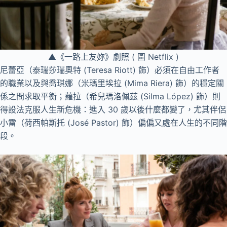
▲《一路上友妳》劇照 ( 圖 Netflix )
尼蕾亞（泰瑞莎瑞奧特 (Teresa Riott) 飾）必須在自由工作者
的職業以及與喬琪娜（米瑪里埃拉 (Mima Riera) 飾）的穩定關
係之間求取平衡；蘿拉（希兒瑪洛佩茲 (Silma López) 飾）則
得設法克服人生新危機：進入 30 歲以後什麼都變了，尤其伴侶
小雷（荷西帕斯托 (José Pastor) 飾）偏偏又處在人生的不同階
段。