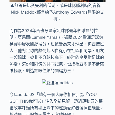
▲無論是比賽失利的低潮，或是球隊勝利時的慶祝，
Nick Maddox都會給予Anthony Edwards無限的支
持。
而作為
2024
年西班牙國家足球隊最年輕球員的拉
明．亞馬爾
(Lamine Yamal)
，憑藉
2024
歐洲足球錦
標賽中屢次關鍵得分，也被譽為天才球星、梅西接班
人。他對足球的熱情起因自從小在社區和同學、朋友
一起踢球，彼此不分球技高下，純粹的享受對足球的
熱愛。這份和同儕的共同記憶，也成為亞馬爾不斷突
破極限、創造耀眼佳績的關鍵力量！
今年
adidas
以「總有一個人讓你相信」為「
YOU
GOT THIS
你可以」注入全新見解，透過運動員的幕
後故事呼籲所有場上場下的運動愛好者發揮正能量，
幫助選手克服負面壓力、突破極限！