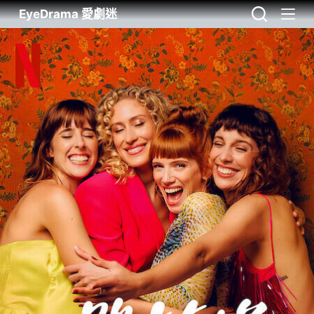
EyeDrama 愛劇迷