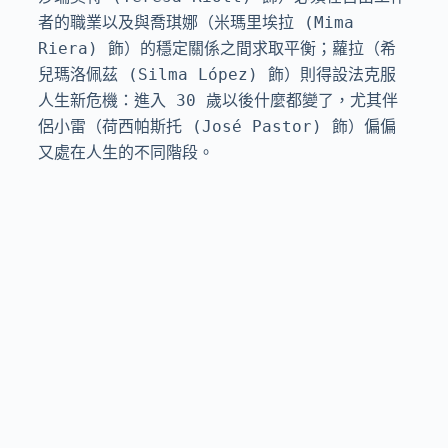
者的職業以及與喬琪娜（米瑪里埃拉 (Mima 
Riera) 飾）的穩定關係之間求取平衡；蘿拉（希
兒瑪洛佩茲 (Silma López) 飾）則得設法克服
人生新危機：進入 30 歲以後什麼都變了，尤其伴
侶小雷（荷西帕斯托 (José Pastor) 飾）偏偏
又處在人生的不同階段。