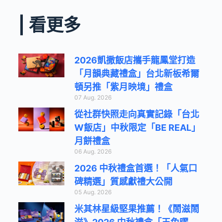
| 看更多
2026凱撒飯店攜手龍鳳堂打造
「月韻典藏禮盒」台北新板希爾
頓另推「紫月映境」禮盒
07 Aug. 2026
從社群快照走向真實記錄「台北
W飯店」中秋限定「BE REAL」
月餅禮盒
06 Aug. 2026
2026 中秋禮盒首選！「人氣口
碑精選」質感獻禮大公開
05 Aug. 2026
米其林星級堅果推薦！《鬧滋鬧