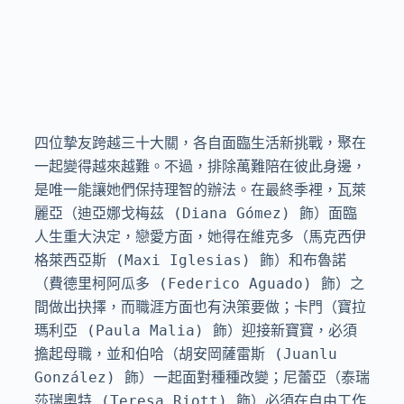
四位摯友跨越三十大關，各自面臨生活新挑戰，聚在
一起變得越來越難。不過，排除萬難陪在彼此身邊，
是唯一能讓她們保持理智的辦法。在最終季裡，瓦萊
麗亞（迪亞娜戈梅茲 (Diana Gómez) 飾）面臨
人生重大決定，戀愛方面，她得在維克多（馬克西伊
格萊西亞斯 (Maxi Iglesias) 飾）和布魯諾
（費德里柯阿瓜多 (Federico Aguado) 飾）之
間做出抉擇，而職涯方面也有決策要做；卡門（寶拉
瑪利亞 (Paula Malia) 飾）迎接新寶寶，必須
擔起母職，並和伯哈（胡安岡薩雷斯 (Juanlu 
González) 飾）一起面對種種改變；尼蕾亞（泰瑞
莎瑞奧特 (Teresa Riott) 飾）必須在自由工作