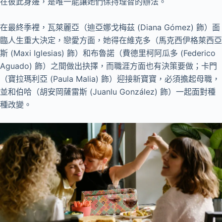
在彼此身邊，是唯一能讓她們保持理智的辦法。
在最終季裡，瓦萊麗亞（迪亞娜戈梅茲 (Diana Gómez) 飾）面
臨人生重大決定，戀愛方面，她得在維克多（馬克西伊格萊西亞
斯 (Maxi Iglesias) 飾）和布魯諾（費德里柯阿瓜多 (Federico
Aguado) 飾）之間做出抉擇，而職涯方面也有決策要做；卡門
（寶拉瑪利亞 (Paula Malia) 飾）迎接新寶寶，必須擔起母職，
並和伯哈（胡安岡薩雷斯 (Juanlu González) 飾）一起面對種
種改變。